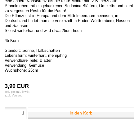
eine andere Konsistenz als die feste Möhre hat: z.B. herzhafte
Pfannkuchen mit eingebackenen Sedanina-Blättern, Omeletts und nicht
zu vergessen Pesto für die Pasta!
Die Pflanze ist in Europa und dem Mittelmeerraum heimisch, in
Deutschland findet man sie vereinzelt in Baden-Württemberg, Hessen
und Sachsen.
Sie ist winterhart und wird etwa 25cm hoch.
45 Korn
Standort: Sonne, Halbschatten
Lebensform: winterhart, mehrjährig
Verwendbare Teile: Blätter
Verwendung: Gemüse
Wuchshöhe: 25cm
3,90 EUR
inkl. gesetzl. MwSt.
zzgl.
Versand
in den Korb