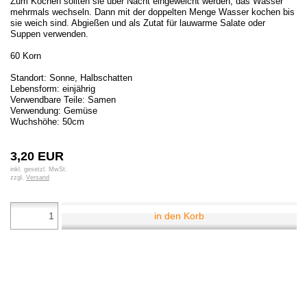
Zum Kochen sollten sie über Nacht eingeweicht werden, das Wasser
mehrmals wechseln. Dann mit der doppelten Menge Wasser kochen bis
sie weich sind. Abgießen und als Zutat für lauwarme Salate oder
Suppen verwenden.
60 Korn
Standort: Sonne, Halbschatten
Lebensform: einjährig
Verwendbare Teile: Samen
Verwendung: Gemüse
Wuchshöhe: 50cm
3,20 EUR
inkl. gesetzl. MwSt.
zzgl.
Versand
in den Korb