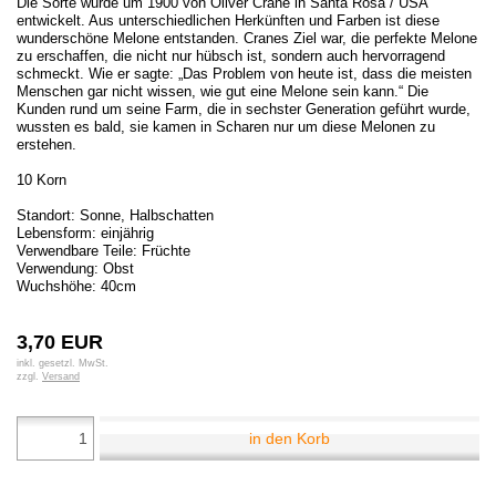
Die Sorte wurde um 1900 von Oliver Crane in Santa Rosa / USA
entwickelt. Aus unterschiedlichen Herkünften und Farben ist diese
wunderschöne Melone entstanden. Cranes Ziel war, die perfekte Melone
zu erschaffen, die nicht nur hübsch ist, sondern auch hervorragend
schmeckt. Wie er sagte: „Das Problem von heute ist, dass die meisten
Menschen gar nicht wissen, wie gut eine Melone sein kann.“ Die
Kunden rund um seine Farm, die in sechster Generation geführt wurde,
wussten es bald, sie kamen in Scharen nur um diese Melonen zu
erstehen.
10 Korn
Standort: Sonne, Halbschatten
Lebensform: einjährig
Verwendbare Teile: Früchte
Verwendung: Obst
Wuchshöhe: 40cm
3,70 EUR
inkl. gesetzl. MwSt.
zzgl.
Versand
in den Korb