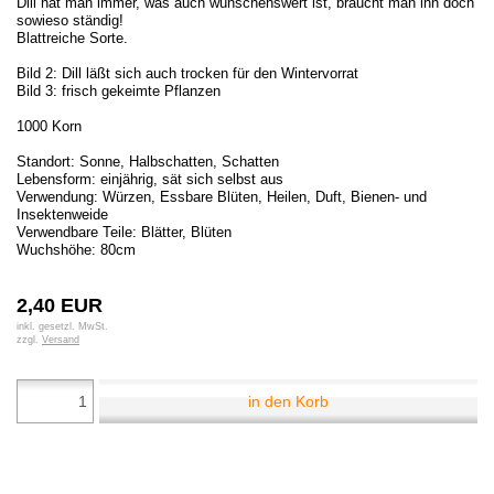
Dill hat man immer, was auch wünschenswert ist, braucht man ihn doch
sowieso ständig!
Blattreiche Sorte.
Bild 2: Dill läßt sich auch trocken für den Wintervorrat
Bild 3: frisch gekeimte Pflanzen
1000 Korn
Standort: Sonne, Halbschatten, Schatten
Lebensform: einjährig, sät sich selbst aus
Verwendung: Würzen, Essbare Blüten, Heilen, Duft, Bienen- und
Insektenweide
Verwendbare Teile: Blätter, Blüten
Wuchshöhe: 80cm
2,40 EUR
inkl. gesetzl. MwSt.
zzgl.
Versand
in den Korb