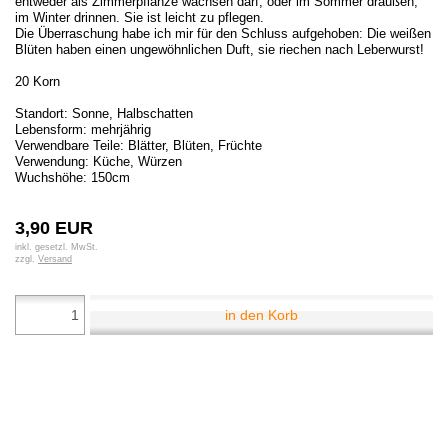
entweder als Zimmerpflanze wachsen darf; oder im Sommer draußen,
im Winter drinnen. Sie ist leicht zu pflegen.
Die Überraschung habe ich mir für den Schluss aufgehoben: Die weißen
Blüten haben einen ungewöhnlichen Duft, sie riechen nach Leberwurst!
20 Korn
Standort: Sonne, Halbschatten
Lebensform: mehrjährig
Verwendbare Teile: Blätter, Blüten, Früchte
Verwendung: Küche, Würzen
Wuchshöhe: 150cm
3,90 EUR
inkl. gesetzl. MwSt.
zzgl.
Versand
in den Korb