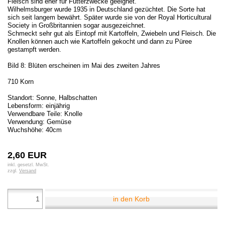
Fleisch sind eher für Futterzwecke geeignet.
Wilhelmsburger wurde 1935 in Deutschland gezüchtet. Die Sorte hat
sich seit langem bewährt. Später wurde sie von der Royal Horticultural
Society in Großbritannien sogar ausgezeichnet.
Schmeckt sehr gut als Eintopf mit Kartoffeln, Zwiebeln und Fleisch. Die
Knollen können auch wie Kartoffeln gekocht und dann zu Püree
gestampft werden.
Bild 8: Blüten erscheinen im Mai des zweiten Jahres
710 Korn
Standort: Sonne, Halbschatten
Lebensform: einjährig
Verwendbare Teile: Knolle
Verwendung: Gemüse
Wuchshöhe: 40cm
2,60 EUR
inkl. gesetzl. MwSt.
zzgl.
Versand
in den Korb