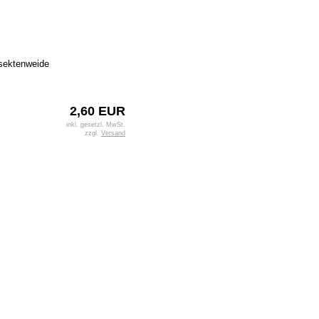
sektenweide
2,60 EUR
inkl. gesetzl. MwSt.
zzgl.
Versand