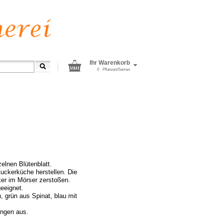
Ihr Warenkorb
0
Pflanzen/Samen
elnen Blütenblatt.
Zuckerküche herstellen. Die
er im Mörser zerstoßen.
eeignet.
, grün aus Spinat, blau mit
ungen aus.