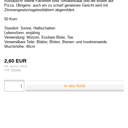
Austausch! Meine Favoriten sind Tomatensalat und die Blüten auf
Pizza. Übrigens: auch ein zu scharf geratenes Gericht wird mit
Zitronengewürztagetesblättern abgemildert.
50 Korn
Standort: Sonne, Halbschatten
Lebensform: einjährig
Verwendung: Würzen, Essbare Blüte, Tee
Verwendbare Teile: Blätter, Blüten, Bienen- und Insektenweide
Wuchshöhe: 40cm
2,60 EUR
inkl. gesetzl. MwSt.
zzgl.
Versand
in den Korb