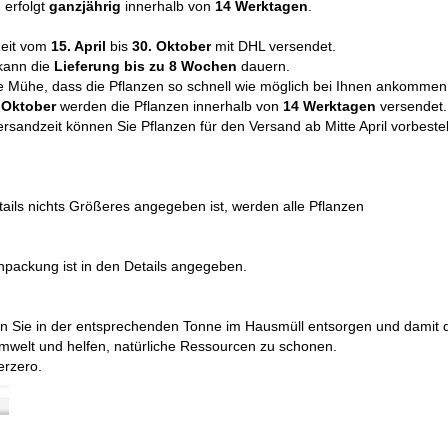
n
erfolgt
ganzjährig
innerhalb von
14 Werktagen
.
Zeit vom
15. April
bis
30. Oktober
mit DHL versendet.
 kann die
Lieferung bis zu
8 Wochen
dauern.
e Mühe, dass die Pflanzen so schnell wie möglich bei Ihnen ankommen
s Oktober
werden die Pflanzen innerhalb von
14 Werktagen
versendet.
rsandzeit können Sie Pflanzen für den Versand ab Mitte April vorbestel
tails nichts Größeres angegeben ist, werden alle Pflanzen
packung ist in den Details angegeben.
n Sie in der entsprechenden Tonne im Hausmüll entsorgen und damit 
mwelt und helfen, natürliche Ressourcen zu schonen.
terzero.