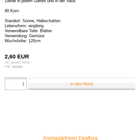
Zierde in jedem Garten und in der Vase.
80 Korn
Standort: Sonne, Halbschatten
Lebensform: einjährig
Verwendbare Teile: Blätter
Verwendung: Gemüse
Wuchshöhe: 120cm
2,60 EUR
inkl. gesetzl. MwSt.
zzgl.
Versand
in den Korb
Aromagärtnerei Deaflora