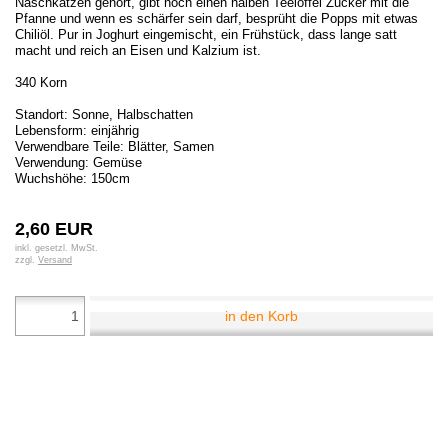
Naschkatzen gehört, gibt noch einen halben Teelöffel Zucker mit die
Pfanne und wenn es schärfer sein darf, besprüht die Popps mit etwas
Chiliöl. Pur in Joghurt eingemischt, ein Frühstück, dass lange satt
macht und reich an Eisen und Kalzium ist.
340 Korn
Standort: Sonne, Halbschatten
Lebensform: einjährig
Verwendbare Teile: Blätter, Samen
Verwendung: Gemüse
Wuchshöhe: 150cm
2,60 EUR
inkl. gesetzl. MwSt.
zzgl.
Versand
in den Korb