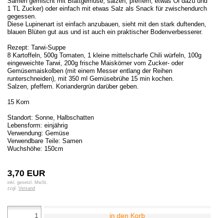
Samen gemischt mit Blattgemüse, salzen, pfeffern, etwas Öl dazu und
1 TL Zucker) oder einfach mit etwas Salz als Snack für zwischendurch
gegessen.
Diese Lupinenart ist einfach anzubauen, sieht mit den stark duftenden,
blauen Blüten gut aus und ist auch ein praktischer Bodenverbesserer.
Rezept: Tarwi-Suppe
8 Kartoffeln, 500g Tomaten, 1 kleine mittelscharfe Chili würfeln, 100g
eingeweichte Tarwi, 200g frische Maiskörner vom Zucker- oder
Gemüsemaiskolben (mit einem Messer entlang der Reihen
runterschneiden), mit 350 ml Gemüsebrühe 15 min kochen.
Salzen, pfeffern. Koriandergrün darüber geben.
15 Korn
Standort: Sonne, Halbschatten
Lebensform: einjährig
Verwendung: Gemüse
Verwendbare Teile: Samen
Wuchshöhe: 150cm
3,70 EUR
inkl. gesetzl. MwSt.
zzgl.
Versand
in den Korb