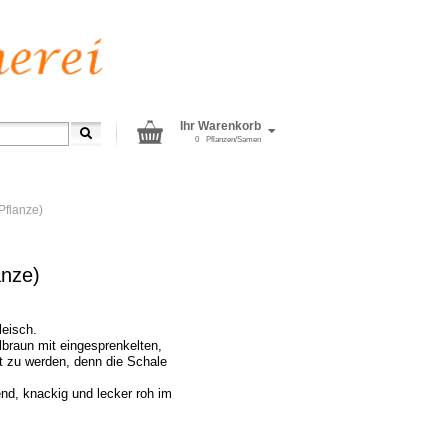
Ihr Warenkorb
0
Pflanzen/Samen
Pflanze)
anze)
eisch.
llbraun mit eingesprenkelten,
t zu werden, denn die Schale
end, knackig und lecker roh im