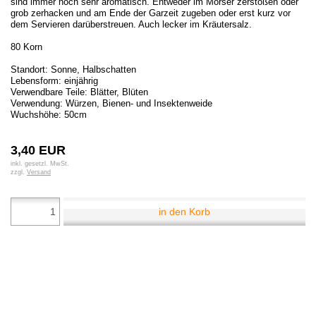
sind immer noch sehr aromatisch. Entweder im Mörser zerstoßen oder
grob zerhacken und am Ende der Garzeit zugeben oder erst kurz vor
dem Servieren darüberstreuen. Auch lecker im Kräutersalz.
80 Korn
Standort: Sonne, Halbschatten
Lebensform: einjährig
Verwendbare Teile: Blätter, Blüten
Verwendung: Würzen, Bienen- und Insektenweide
Wuchshöhe: 50cm
3,40 EUR
inkl. gesetzl. MwSt.
zzgl.
Versand
in den Korb