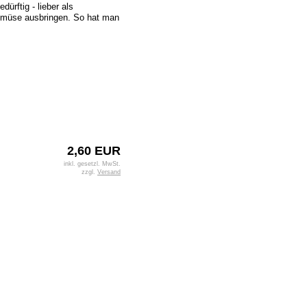
ürftig - lieber als
emüse ausbringen. So hat man
2,60 EUR
inkl. gesetzl. MwSt.
zzgl.
Versand