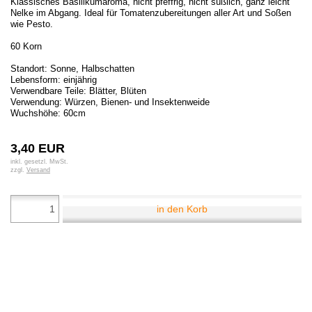
Klassisches Basilikumaroma, nicht pfeffrig, nicht süßlich, ganz leicht
Nelke im Abgang. Ideal für Tomatenzubereitungen aller Art und Soßen
wie Pesto.
60 Korn
Standort: Sonne, Halbschatten
Lebensform: einjährig
Verwendbare Teile: Blätter, Blüten
Verwendung: Würzen, Bienen- und Insektenweide
Wuchshöhe: 60cm
3,40 EUR
inkl. gesetzl. MwSt.
zzgl.
Versand
in den Korb