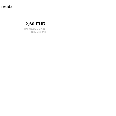
tenweide
2,60 EUR
inkl. gesetzl. MwSt.
zzgl.
Versand