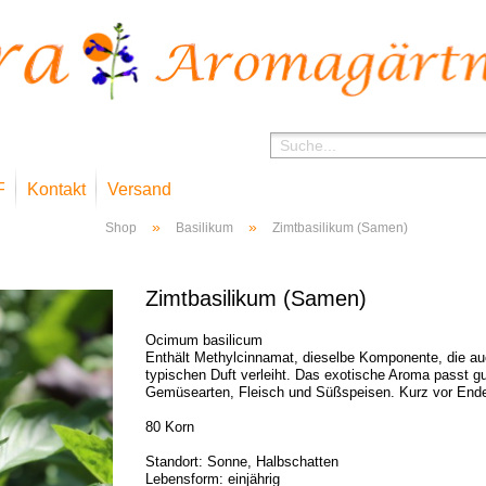
F
Kontakt
Versand
»
»
Shop
Basilikum
Zimtbasilikum (Samen)
Zimtbasilikum (Samen)
Ocimum basilicum
Enthält Methylcinnamat, dieselbe Komponente, die a
typischen Duft verleiht. Das exotische Aroma passt gu
Gemüsearten, Fleisch und Süßspeisen. Kurz vor Ende
80 Korn
Standort: Sonne, Halbschatten
Lebensform: einjährig