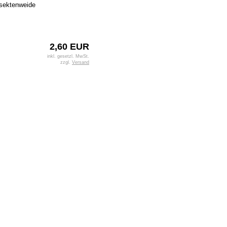
nsektenweide
2,60 EUR
inkl. gesetzl. MwSt.
zzgl.
Versand