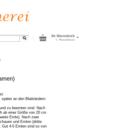
Ihr Warenkorb
0
Pflanzen/Samen
)
Samen)
st:
, später an den Blatträndern
 und zu beernten sind. Nach
ch ab einer Größe von 20 cm
weite Ernte). Nach zwei
chauen und Ernten (dritte
 Gut 4-5 Ernten sind so von