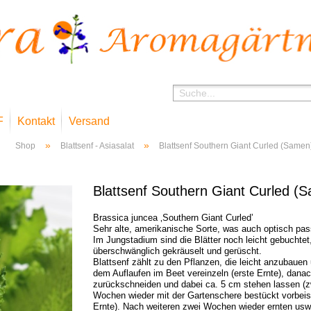
F
Kontakt
Versand
»
»
Shop
Blattsenf - Asiasalat
Blattsenf Southern Giant Curled (Samen
Blattsenf Southern Giant Curled (
Brassica juncea ‚Southern Giant Curled’
Sehr alte, amerikanische Sorte, was auch optisch pas
Im Jungstadium sind die Blätter noch leicht gebuchtet
überschwänglich gekräuselt und gerüscht.
Blattsenf zählt zu den Pflanzen, die leicht anzubauen
dem Auflaufen im Beet vereinzeln (erste Ernte), dana
zurückschneiden und dabei ca. 5 cm stehen lassen (z
Wochen wieder mit der Gartenschere bestückt vorbeis
Ernte). Nach weiteren zwei Wochen wieder ernten usw.