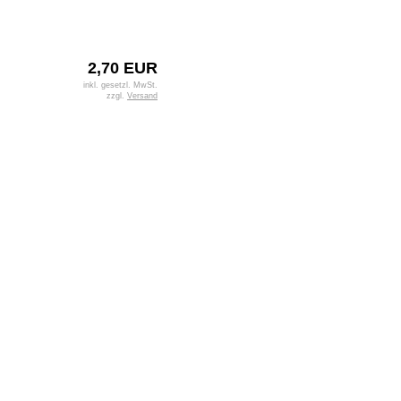
2,70 EUR
inkl. gesetzl. MwSt.
zzgl.
Versand