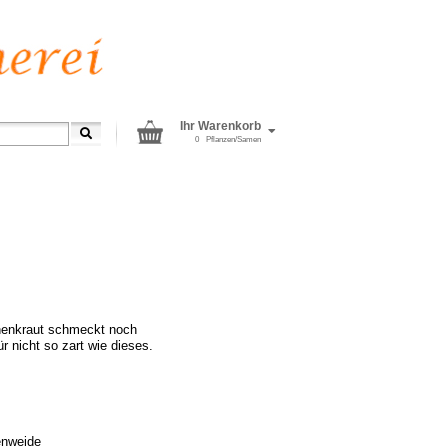
Ihr Warenkorb
0
Pflanzen/Samen
hnenkraut schmeckt noch
ür nicht so zart wie dieses.
enweide