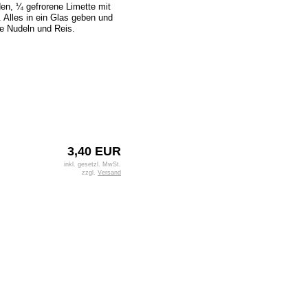
den, ¼ gefrorene Limette mit
. Alles in ein Glas geben und
he Nudeln und Reis.
3,40 EUR
inkl. gesetzl. MwSt.
zzgl.
Versand