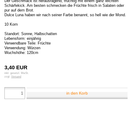
Der Geschmack ist herausragend, fruchtig mit einem ganz leichten
Schärfekick. Am besten schmecken die Früchte frisch in Salaten oder
pur auf dem Brot.
Dulce Luna haben wir nach seiner Farbe benannt, so hell wie der Mond.
10 Korn
Standort: Sonne, Halbschatten
Lebensform: einjährig
Verwendbare Teile: Früchte
Verwendung: Würzen
Wuchshöhe: 120cm
3,40 EUR
inkl. gesetzl. MwSt.
zzgl.
Versand
in den Korb