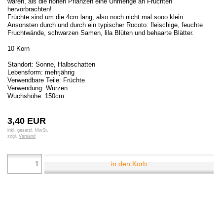
waren, als die hohen Pflanzen eine Unmenge an Früchten
hervorbrachten!
Früchte sind um die 4cm lang, also noch nicht mal sooo klein.
Ansonsten durch und durch ein typischer Rocoto: fleischige, feuchte
Fruchtwände, schwarzen Samen, lila Blüten und behaarte Blätter.
10 Korn
Standort: Sonne, Halbschatten
Lebensform: mehrjährig
Verwendbare Teile: Früchte
Verwendung: Würzen
Wuchshöhe: 150cm
3,40 EUR
inkl. gesetzl. MwSt.
zzgl.
Versand
in den Korb