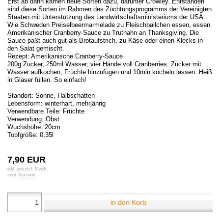
Erst ab dann kamen neue Sorten dazu, darunter Crowley. Entstanden
sind diese Sorten im Rahmen des Züchtungsprogramms der Vereinigten
Staaten mit Unterstützung des Landwirtschaftsministeriums der USA.
Wie Schweden Preiselbeermarmelade zu Fleischbällchen essen, essen
Amerikanischer Cranberry-Sauce zu Truthahn an Thanksgiving. Die
Sauce paßt auch gut als Brotaufstrich, zu Käse oder einen Klecks in
den Salat gemischt.
Rezept: Amerikanische Cranberry-Sauce
200g Zucker, 250ml Wasser, vier Hände voll Cranberries. Zucker mit
Wasser aufkochen, Früchte hinzufügen und 10min köcheln lassen. Heiß
in Gläser füllen. So einfach!
Standort: Sonne, Halbschatten
Lebensform: winterhart, mehrjährig
Verwendbare Teile: Früchte
Verwendung: Obst
Wuchshöhe: 20cm
Topfgröße: 0,35l
7,90 EUR
inkl. gesetzl. MwSt.
zzgl.
Versand
in den Korb