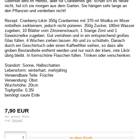
Geerntet wird im Herbst, aber für Cranberries gilt: schaff ich es heute
nicht, hol ich sie morgen aus dem Garten. Sie hängen sehr lange an
den Pflanzen und verderben nicht!
Rezept: Cranberry-Likör 350g Cranberries mit 370 ml Wodka im Mixer
mittelfein zerkleinern, jedoch nicht pürieren. 350g Zucker, 180ml Wasser
zugeben, 10 Blätter vom Zitronenstrauch, 1 Stange Zimt und 1
Gewürznelke zugeben. Gut verrühren und in ein entsprechend großes
Glas füllen. 4 Wochen ziehen lassen. Ab und zu schütteln. Danach
durch ein Geschirrtuch oder einen Kaffeefilter seihen, so dass alle
groben Bestandteile entfernt werden und nur noch der klare, rote Likör
übrig bleibt. In formschöne Flaschen füllen. Trinken oder verschenken.
Standort: Sonne, Halbschatten
Lebensform: winterhart, mehrjährig
Verwendbare Teile: Früchte
Verwendung: Obst
Wuchshöhe: 20cm
Topfgröße: 0,35l
benötigt saure Erde
7,90 EUR
inkl. gesetzl. MwSt.
zzgl.
Versand
in den Korb