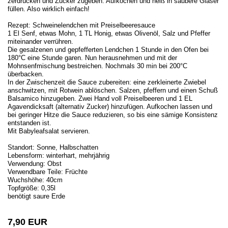
zerdrücken und Zucker zugeben. Aufkochen und heiß in saubere Gläser
füllen. Also wirklich einfach!
Rezept: Schweinelendchen mit Preiselbeeresauce
1 El Senf, etwas Mohn, 1 TL Honig, etwas Olivenöl, Salz und Pfeffer
miteinander verrühren.
Die gesalzenen und gepfefferten Lendchen 1 Stunde in den Ofen bei
180°C eine Stunde garen. Nun herausnehmen und mit der
Mohnsenfmischung bestreichen. Nochmals 30 min bei 200°C
überbacken.
In der Zwischenzeit die Sauce zubereiten: eine zerkleinerte Zwiebel
anschwitzen, mit Rotwein ablöschen. Salzen, pfeffern und einen Schuß
Balsamico hinzugeben. Zwei Hand voll Preiselbeeren und 1 EL
Agavendicksaft (alternativ Zucker) hinzufügen. Aufkochen lassen und
bei geringer Hitze die Sauce reduzieren, so bis eine sämige Konsistenz
entstanden ist.
Mit Babyleafsalat servieren.
Standort: Sonne, Halbschatten
Lebensform: winterhart, mehrjährig
Verwendung: Obst
Verwendbare Teile: Früchte
Wuchshöhe: 40cm
Topfgröße: 0,35l
benötigt saure Erde
7,90 EUR