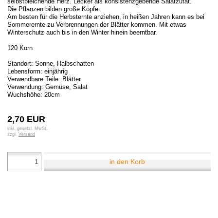
selbstbleichende Herz. Lecker als konsistenzgebende Salatzutat.
Die Pflanzen bilden große Köpfe.
Am besten für die Herbsternte anziehen, in heißen Jahren kann es bei
Sommerernte zu Verbrennungen der Blätter kommen. Mit etwas
Winterschutz auch bis in den Winter hinein beerntbar.
120 Korn
Standort: Sonne, Halbschatten
Lebensform: einjährig
Verwendbare Teile: Blätter
Verwendung: Gemüse, Salat
Wuchshöhe: 20cm
2,70 EUR
inkl. gesetzl. MwSt.
zzgl.
Versand
in den Korb