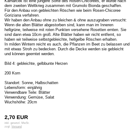
Karnarcek ist eine jüngere Sorte des Rosen-Chicorees, er wurde nach
dem zweiten Weltkrieg zusammen mit Grumolo Bionda geschaffen.
Für den Anbau von gebleichten Röschen wie beim Rosen-Chicoree
Goriziana verfahren.
Wir haben den Anbau ohne zu bleichen & ohne auszugraben versucht:
Wenn die alten Blätter abgestorben sind, kann man im Inneren
hellgrüne, teilweise mit roten Punkten versehene Rosetten ernten. Sie
sind dann etwa 10cm groß. Alte Blätter haben wir nicht entfernt, so
haben wir teilweise selbstgebleichte, hellgelbe Röschen erhalten.
In milden Wintern reicht es auch, die Pflanzen im Beet zu belassen und
mit etwas Stroh zu bedecken. Durch die Decke werden sie gebleicht
und können geerntet werden.
Bild 4: gebleichte, gelbbunte Herzen
200 Korn
Standort: Sonne, Halbschatten
Lebensform: einjährig
Verwendbare Teile: Blätter
Verwendung: Gemüse, Salat
Wuchshöhe: 20cm
2,70 EUR
inkl. gesetzl. MwSt.
zzgl.
Versand