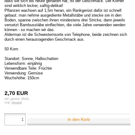
dass sie sich bis heute gehalten hat, ist der Geschmack. Die Körner
sind wirklich lecker, saftig-delikat!
Pflanzen wachsen auf 1,5m heran, ein Rankgerüst dafür ist schnell
gebaut: man nehme ausgediente Metallstäbe und stecke sie in den
Boden, spanne zwischen ihnen mindestens drei Stricke, dann jeweils
versetzt Bambusstäbe einflechten, die viele Jahre verwenden werden
können - so machen wir das.
Alderman ist die Schwesternsorte von Telephone, beide zeichnen sich
durch einen herausragenden Geschmack aus.
50 Korn
Standort: Sonne, Halbschatten
Lebensform: einjährig
Verwendbare Teile: Früchte
Verwendung: Gemüse
Wuchshöhe: 150cm
2,70 EUR
inkl. gesetzl. MwSt.
zzgl.
Versand
in den Korb