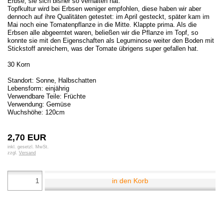
Erbse, sie sich bisher so verhalten hat.
Topfkultur wird bei Erbsen weniger empfohlen, diese haben wir aber
dennoch auf ihre Qualitäten getestet: im April gesteckt, später kam im
Mai noch eine Tomatenpflanze in die Mitte. Klappte prima. Als die
Erbsen alle abgeerntet waren, beließen wir die Pflanze im Topf, so
konnte sie mit den Eigenschaften als Leguminose weiter den Boden mit
Stickstoff anreichern, was der Tomate übrigens super gefallen hat.
30 Korn
Standort: Sonne, Halbschatten
Lebensform: einjährig
Verwendbare Teile: Früchte
Verwendung: Gemüse
Wuchshöhe: 120cm
2,70 EUR
inkl. gesetzl. MwSt.
zzgl.
Versand
in den Korb