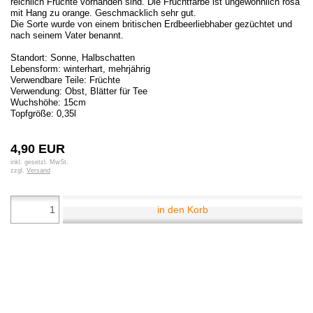
reichlich Früchte vorhanden sind. Die Fruchtfarbe ist ungewöhnlich rosa
mit Hang zu orange. Geschmacklich sehr gut.
Die Sorte wurde von einem britischen Erdbeerliebhaber gezüchtet und
nach seinem Vater benannt.
Standort: Sonne, Halbschatten
Lebensform: winterhart, mehrjährig
Verwendbare Teile: Früchte
Verwendung: Obst, Blätter für Tee
Wuchshöhe: 15cm
Topfgröße: 0,35l
4,90 EUR
inkl. gesetzl. MwSt.
zzgl.
Versand
in den Korb