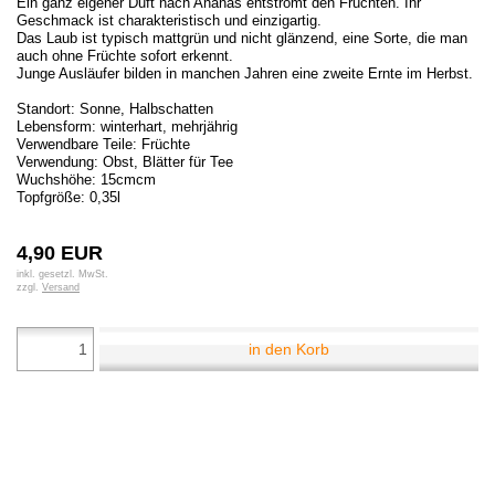
Ein ganz eigener Duft nach Ananas entströmt den Früchten. Ihr
Geschmack ist charakteristisch und einzigartig.
Das Laub ist typisch mattgrün und nicht glänzend, eine Sorte, die man
auch ohne Früchte sofort erkennt.
Junge Ausläufer bilden in manchen Jahren eine zweite Ernte im Herbst.
Standort: Sonne, Halbschatten
Lebensform: winterhart, mehrjährig
Verwendbare Teile: Früchte
Verwendung: Obst, Blätter für Tee
Wuchshöhe: 15cmcm
Topfgröße: 0,35l
4,90 EUR
inkl. gesetzl. MwSt.
zzgl.
Versand
in den Korb