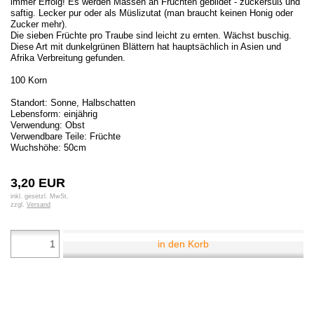
immer Erfolg! Es werden Massen an Früchten gebildet - zuckersüß und
saftig. Lecker pur oder als Müslizutat (man braucht keinen Honig oder
Zucker mehr).
Die sieben Früchte pro Traube sind leicht zu ernten. Wächst buschig.
Diese Art mit dunkelgrünen Blättern hat hauptsächlich in Asien und
Afrika Verbreitung gefunden.
100 Korn
Standort: Sonne, Halbschatten
Lebensform: einjährig
Verwendung: Obst
Verwendbare Teile: Früchte
Wuchshöhe: 50cm
3,20 EUR
inkl. gesetzl. MwSt.
zzgl.
Versand
in den Korb