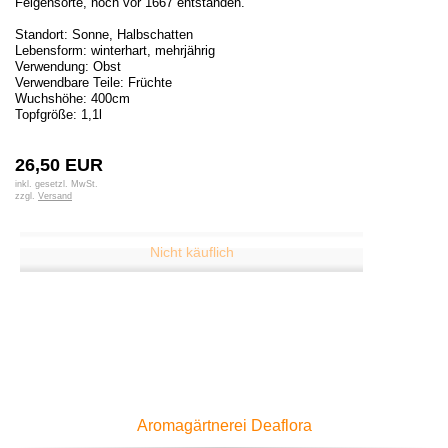
Feigensorte, noch vor 1667 entstanden.
Standort: Sonne, Halbschatten
Lebensform: winterhart, mehrjährig
Verwendung: Obst
Verwendbare Teile: Früchte
Wuchshöhe: 400cm
Topfgröße: 1,1l
26,50 EUR
inkl. gesetzl. MwSt.
zzgl.
Versand
Aromagärtnerei Deaflora