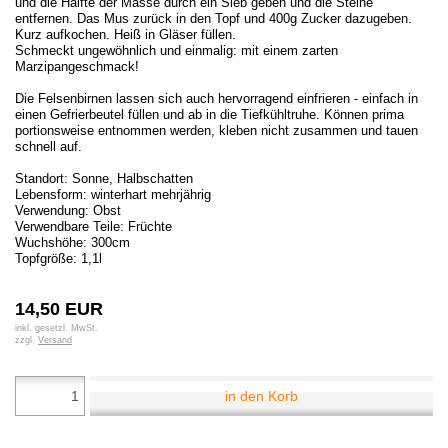
und die Hälfte der Masse durch ein Sieb geben und die Steine
entfernen. Das Mus zurück in den Topf und 400g Zucker dazugeben.
Kurz aufkochen. Heiß in Gläser füllen.
Schmeckt ungewöhnlich und einmalig: mit einem zarten
Marzipangeschmack!
Die Felsenbirnen lassen sich auch hervorragend einfrieren - einfach in
einen Gefrierbeutel füllen und ab in die Tiefkühltruhe. Können prima
portionsweise entnommen werden, kleben nicht zusammen und tauen
schnell auf.
Standort: Sonne, Halbschatten
Lebensform: winterhart mehrjährig
Verwendung: Obst
Verwendbare Teile: Früchte
Wuchshöhe: 300cm
Topfgröße: 1,1l
14,50 EUR
inkl. gesetzl. MwSt.
zzgl.
Versand
in den Korb