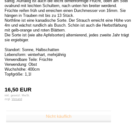
saftig. Auffällig ist auch die leicht birnenförmige Frucht, oben am Stiel
ovalrund mit leichten Schultern, nach unten hin breiter werdend.
Früchte reifen früh und erreichen einen Durchmesser von 16mm. Sie
hängen in Trauben mit bis zu 13 Stück.
Northline ist eine kanadische Sorte. Der Strauch erreicht eine Höhe von
4m und wächst rundlich als Busch. Schön ist auch die Herbstfärbung
mit gelb-orange und roten Blättern.
Die Sorte ist (wie alte Apfelsorten) alternierend, jedes zweite Jahr trägt
sie ergiebiger.
Standort: Sonne, Halbschatten
Lebensform: winterhart, mehrjährig
Verwendbare Teile: Früchte
Verwendung: Obst
Wuchshöhe: 400cm
Topfgröße: 1,1l
16,50 EUR
inkl. gesetzl. MwSt.
zzgl.
Versand