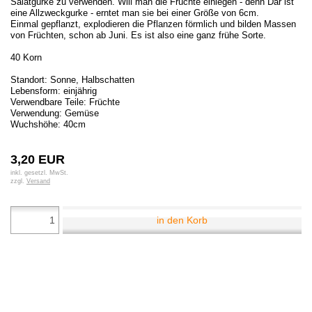
Salatgurke zu verwenden. Will man die Früchte einlegen - denn Dar ist
eine Allzweckgurke - erntet man sie bei einer Größe von 6cm.
Einmal gepflanzt, explodieren die Pflanzen förmlich und bilden Massen
von Früchten, schon ab Juni. Es ist also eine ganz frühe Sorte.
40 Korn
Standort: Sonne, Halbschatten
Lebensform: einjährig
Verwendbare Teile: Früchte
Verwendung: Gemüse
Wuchshöhe: 40cm
3,20 EUR
inkl. gesetzl. MwSt.
zzgl.
Versand
in den Korb