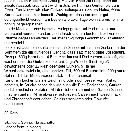
paar Pflanzen Ende April/ Anfang Mai vor. Ende Juni folgt dann die
zweite Aussaat. Gepflanzt wird im Juli. So hat man Gurken bis zum
Frost. Das klappt mit allen Gurken, solange es sich um kleine, frühe
Sorten wie diese hier handelt. Wichtig ist, dass sie immer gut
durchgepflückt werden, am besten alle zwei Tage wenn sie erst einmal
richtig losgelegt haben.
Fin de Meaux ist eine typische Einlegegurke, sollte aber nicht nur
verarbeitet werden, sondern auch frisch und am besten direkt von der
Pflanze gegessen werden. Der intensiv-gurkige Geschmack ist einfach
nur herrlich!
Lecker ist auch eine kalte, russische Suppe mit frischen Gurken. In der
Sommerhitze ein kühlendes Gericht, dass satt macht ohne Völlegefühl.
Rezept: 800g Kartoffeln, 4 Eier, eine handvoll Radieschen (gekauft, die
wachsen um die Gurkenzeit selten), 3 große oder 6 mittelgroß
gewachsene oder 12 klein geerntete Gurken, 5 Halme
Winterheckezwiebeln, eine handvoll Dill, 500 ml Buttermilch, 200g saure
Sahne, 1 Liter. Mineralwasser, Salz, EL Zitronensaft
Kartoffeln kochen bis sie weich sind oder noch besser vom Vortag
nehmen, in Stücke schneiden wie auch die Eier, Radieschen, Gurken
und die restlichen Zutaten. Mit der Buttermilch und der Sauren Sahne
mischen und mit Mineralwasser aufgießen. Salzen nach Geschmack
und Zitronensaft dazugeben. Gekühlt servieren oder Eiswürfel
dazugeben.
35 Korn
Standort: Sonne, Halbschatten
Lebensform: einjährig