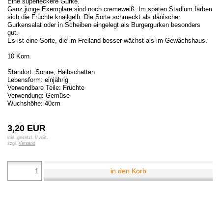
Eine superleckere Gurke.
Ganz junge Exemplare sind noch cremeweiß. Im späten Stadium färben
sich die Früchte knallgelb. Die Sorte schmeckt als dänischer
Gurkensalat oder in Scheiben eingelegt als Burgergurken besonders
gut.
Es ist eine Sorte, die im Freiland besser wächst als im Gewächshaus.
10 Korn
Standort: Sonne, Halbschatten
Lebensform: einjährig
Verwendbare Teile: Früchte
Verwendung: Gemüse
Wuchshöhe: 40cm
3,20 EUR
inkl. gesetzl. MwSt.
zzgl.
Versand
in den Korb