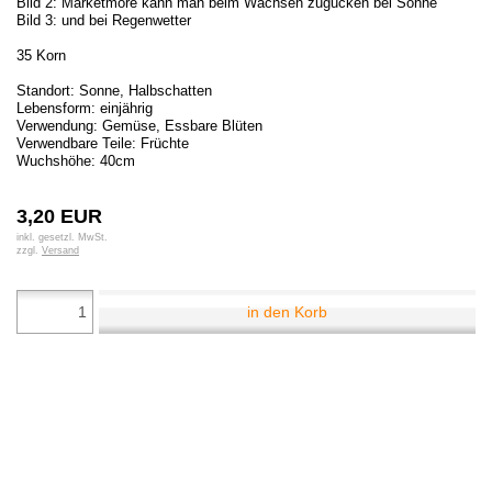
Bild 2: Marketmore kann man beim Wachsen zugucken bei Sonne
Bild 3: und bei Regenwetter
35 Korn
Standort: Sonne, Halbschatten
Lebensform: einjährig
Verwendung: Gemüse, Essbare Blüten
Verwendbare Teile: Früchte
Wuchshöhe: 40cm
3,20 EUR
inkl. gesetzl. MwSt.
zzgl.
Versand
in den Korb