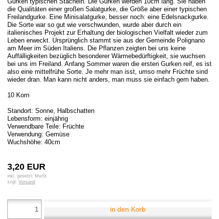
Gurken typischen Stacheln. Die Gurken werden 10cm lang. Sie haben
die Qualitäten einer großen Salatgurke, die Größe aber einer typischen
Freilandgurke. Eine Minisalatgurke, besser noch: eine Edelsnackgurke.
Die Sorte war so gut wie verschwunden, wurde aber durch ein
italienisches Projekt zur Erhaltung der biologischen Vielfalt wieder zum
Leben erweckt. Ursprünglich stammt sie aus der Gemeinde Polignano
am Meer im Süden Italiens. Die Pflanzen zeigten bei uns keine
Auffälligkeiten bezüglich besonderer Wärmebedürftigkeit, sie wuchsen
bei uns im Freiland. Anfang Sommer waren die ersten Gurken reif, es ist
also eine mittelfrühe Sorte. Je mehr man isst, umso mehr Früchte sind
wieder dran. Man kann nicht anders, man muss sie einfach gern haben.
10 Korn
Standort: Sonne, Halbschatten
Lebensform: einjährig
Verwendbare Teile: Früchte
Verwendung: Gemüse
Wuchshöhe: 40cm
3,20 EUR
inkl. gesetzl. MwSt.
zzgl.
Versand
in den Korb