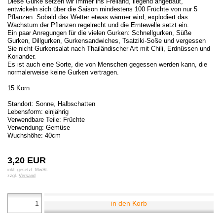
Diese Gurke setzen wir immer ins Freiland, liegend angebaut,
entwickeln sich über die Saison mindestens 100 Früchte von nur 5
Pflanzen. Sobald das Wetter etwas wärmer wird, explodiert das
Wachstum der Pflanzen regelrecht und die Erntewelle setzt ein.
Ein paar Anregungen für die vielen Gurken: Schnellgurken, Süße
Gurken, Dillgurken, Gurkensandwiches, Tsatziki-Soße und vergessen
Sie nicht Gurkensalat nach Thailändischer Art mit Chili, Erdnüssen und
Koriander.
Es ist auch eine Sorte, die von Menschen gegessen werden kann, die
normalerweise keine Gurken vertragen.
15 Korn
Standort: Sonne, Halbschatten
Lebensform: einjährig
Verwendbare Teile: Früchte
Verwendung: Gemüse
Wuchshöhe: 40cm
3,20 EUR
inkl. gesetzl. MwSt.
zzgl.
Versand
in den Korb