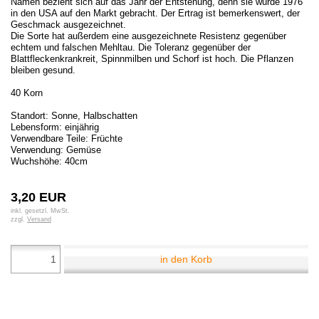
Namen bezieht sich auf das Jahr der Entstehung, denn sie wurde 1976
in den USA auf den Markt gebracht. Der Ertrag ist bemerkenswert, der
Geschmack ausgezeichnet.
Die Sorte hat außerdem eine ausgezeichnete Resistenz gegenüber
echtem und falschen Mehltau. Die Toleranz gegenüber der
Blattfleckenkrankreit, Spinnmilben und Schorf ist hoch. Die Pflanzen
bleiben gesund.
40 Korn
Standort: Sonne, Halbschatten
Lebensform: einjährig
Verwendbare Teile: Früchte
Verwendung: Gemüse
Wuchshöhe: 40cm
3,20 EUR
inkl. gesetzl. MwSt.
zzgl.
Versand
in den Korb