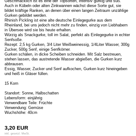
Geschmacklich ist es eine der Topsorten, intensiv gurkig und süß.
Auch in Kübeln oder alten Zinkwannen wächst diese Sorte gut, sie
bildet kräftige Ranken, an denen über einen langen Zeitraum unzählige
Gurken gebildet werden.
Rhinish Pickling ist eine alte deutsche Einlegegurke aus dem
Rheinland, bei uns jedoch nicht mehr zu finden, einzig von Liebhabern
in Übersee wird sie bis heute erhalten.
Würzig als Snackgurke, toll im Salat, perfekt als Einlegegurke in echter
Senfsoße.
Rezept: 2,5 kg Gurken, 3/4 Liter Weißweinessig, 1/4Liter Wasser, 300g
Zucker, 500g Senf, einige Senfkörner.
Gurken schälen, in dicke Scheiben schneiden. Mit Salz bestreuen,
stehen lassen, das austretende Wasser abgießen, die Gurken kurz
abbrausen.
Essig, Wasser, Zucker und Senf aufkochen, Gurken kurz hineingeben
und heiß in Gläser füllen.
15 Korn
Standort: Sonne, Halbschatten
Lebensform: einjährig
Verwendbare Teile: Früchte
Verwendung: Gemüse
Wuchshöhe: 40cm
3,20 EUR
inkl. gesetzl. MwSt.