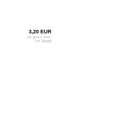
3,20 EUR
inkl. gesetzl. MwSt.
zzgl.
Versand