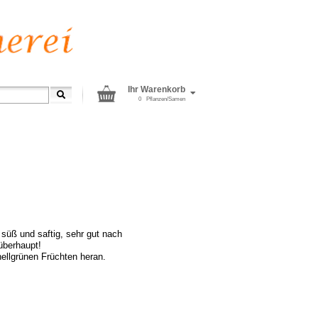
Ihr Warenkorb
0
Pflanzen/Samen
 süß und saftig, sehr gut nach
überhaupt!
ellgrünen Früchten heran.