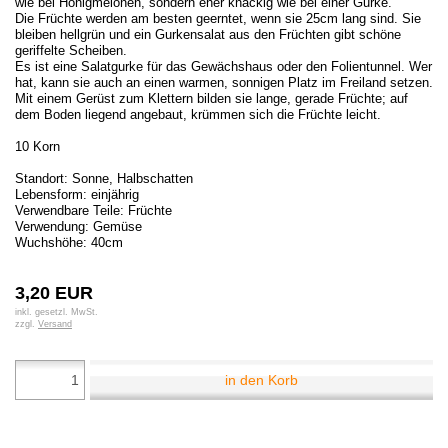
wie bei Honigmelonen, sondern eher knackig wie bei einer Gurke.
Die Früchte werden am besten geerntet, wenn sie 25cm lang sind. Sie
bleiben hellgrün und ein Gurkensalat aus den Früchten gibt schöne
geriffelte Scheiben.
Es ist eine Salatgurke für das Gewächshaus oder den Folientunnel. Wer
hat, kann sie auch an einen warmen, sonnigen Platz im Freiland setzen.
Mit einem Gerüst zum Klettern bilden sie lange, gerade Früchte; auf
dem Boden liegend angebaut, krümmen sich die Früchte leicht.
10 Korn
Standort: Sonne, Halbschatten
Lebensform: einjährig
Verwendbare Teile: Früchte
Verwendung: Gemüse
Wuchshöhe: 40cm
3,20 EUR
inkl. gesetzl. MwSt.
zzgl.
Versand
in den Korb