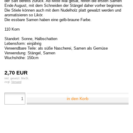
der Saft bereits zurück. Ab Mitte Mai gesät, reifen die ersten Samen
Ende August, mit dem Schneiden der Stängel daher vorher beginnen.
Die Stiele können auch mit dem Nudelholz platt gewalzt werden und
aromatisieren so Likör.
Die essbare Samen haben eine gelb-braune Farbe.
110 Korn
Standort: Sonne, Halbschatten
Lebensform: einjährig
Verwendbare Teile: als süße Nascherei, Samen als Gemüse
Verwendung: Stängel, Samen
Wuchshöhe: 150cm
2,70 EUR
inkl. gesetzl. MwSt.
zzgl.
Versand
in den Korb