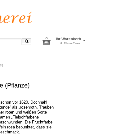
Ihr Warenkorb
0
Pflanzen/Samen
e)
 (Pflanze)
 schon vor 1620. Dochnahl
kunde“ als „rosenroth, Trauben
iner roten und weißen Sorte
Namen „Fleischfarbene
erschwunden. Die Fruchtfarbe
 fein rosa bepunktet, dass sie
 Geschmack.