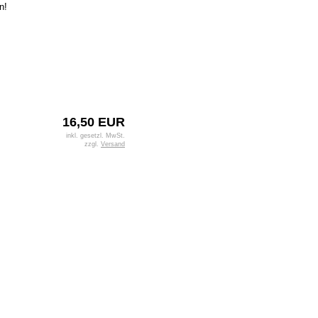
n!
16,50 EUR
inkl. gesetzl. MwSt.
zzgl.
Versand