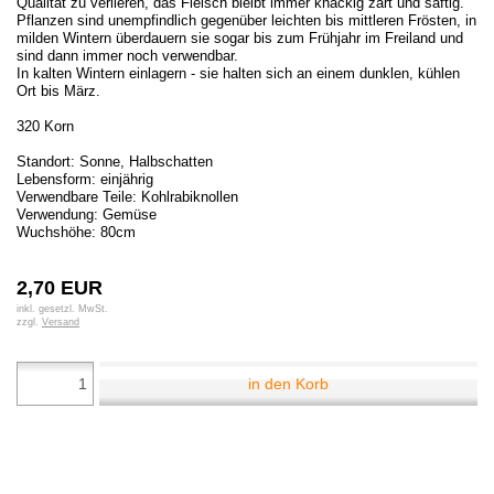
Qualität zu verlieren, das Fleisch bleibt immer knackig zart und saftig.
Pflanzen sind unempfindlich gegenüber leichten bis mittleren Frösten, in
milden Wintern überdauern sie sogar bis zum Frühjahr im Freiland und
sind dann immer noch verwendbar.
In kalten Wintern einlagern - sie halten sich an einem dunklen, kühlen
Ort bis März.
320 Korn
Standort: Sonne, Halbschatten
Lebensform: einjährig
Verwendbare Teile: Kohlrabiknollen
Verwendung: Gemüse
Wuchshöhe: 80cm
2,70 EUR
inkl. gesetzl. MwSt.
zzgl.
Versand
in den Korb