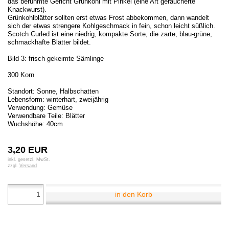
das berühmte Gericht Grünkohl mit Pinkel (eine Art geräucherte
Knackwurst).
Grünkohlblätter sollten erst etwas Frost abbekommen, dann wandelt
sich der etwas strengere Kohlgeschmack in fein, schon leicht süßlich.
Scotch Curled ist eine niedrig, kompakte Sorte, die zarte, blau-grüne,
schmackhafte Blätter bildet.
Bild 3: frisch gekeimte Sämlinge
300 Korn
Standort: Sonne, Halbschatten
Lebensform: winterhart, zweijährig
Verwendung: Gemüse
Verwendbare Teile: Blätter
Wuchshöhe: 40cm
3,20 EUR
inkl. gesetzl. MwSt.
zzgl.
Versand
in den Korb